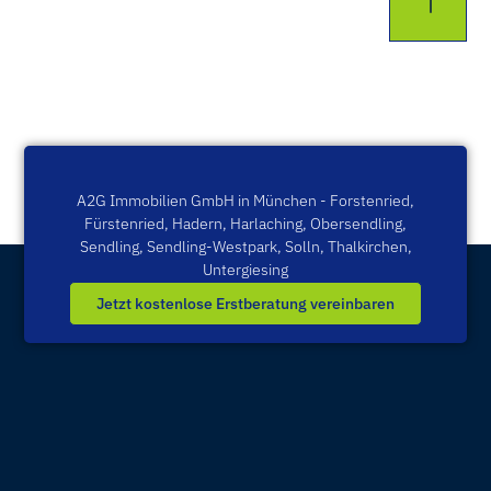
A2G Immobilien GmbH in München -
Forstenried
,
Fürstenried
,
Hadern
,
Harlaching
,
Obersendling
,
Sendling
,
Sendling-Westpark
,
Solln
,
Thalkirchen
,
Untergiesing
Jetzt kostenlose Erstberatung vereinbaren